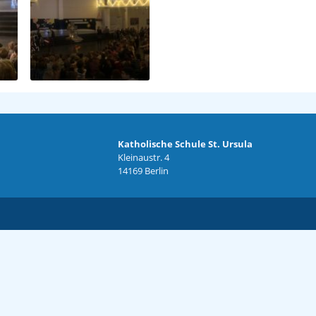
Katholische Schule St. Ursula
Kleinaustr. 4
14169 Berlin