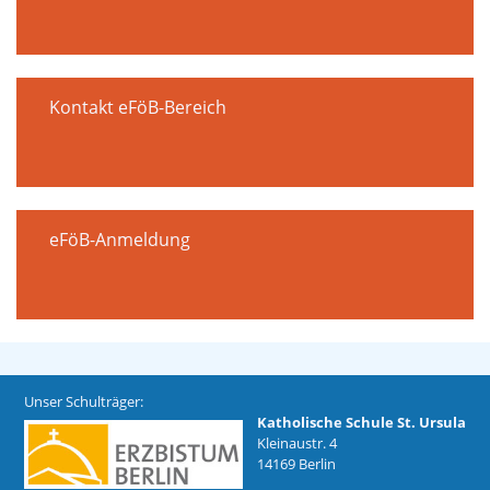
Kontakt eFöB-Bereich
eFöB-Anmeldung
Unser Schulträger:
Katholische Schule St. Ursula
Kleinaustr. 4
14169 Berlin