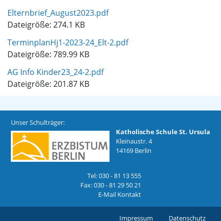
Elternbrief_August2023.pdf
Dateigröße: 274.1 KB
TerminplanHj1-2023-24_Elt-2.pdf
Dateigröße: 789.99 KB
AG Info Kinder23_24-2.pdf
Dateigröße: 201.87 KB
Unser Schulträger:
Katholische Schule St. Ursula
Kleinaustr. 4
14169 Berlin
Tel: 030 - 81 13 555
Fax: 030 - 81 29 50 21
E-Mail Kontakt
Impressum
Datenschutz