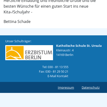
Herzliche Einladung und freundliche Grüße und die
besten Wünsche für einen guten Start ins neue
Kita-/Schuljahr -
Bettina Schade
Unser Schulträger:
Katholische Schule St. Ursula
Kleinaustr. 4
14169 Berlin
Tel: 030 - 81 13 555
Fax: 030 - 81 29 50 21
E-Mail Kontakt
Impressum
Datenschutz